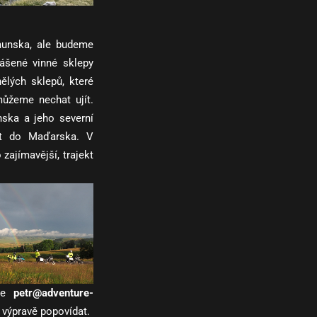
unska, ale budeme
ášené vinné sklepy
ělých sklepů, které
můžeme nechat ujít.
ska a jeho severní
at do Maďarska. V
zajímavější, trajekt
ese
petr@adventure-
 výpravě popovídat.