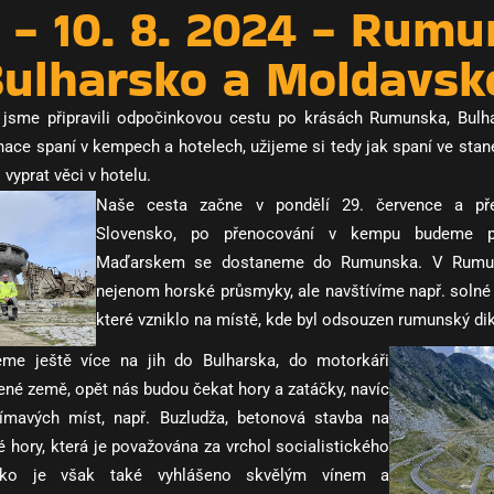
. - 10. 8. 2024 - Rumu
ulharsko a Moldavsk
 jsme připravili odpočinkovou cestu po krásách Rumunska, Bulh
ce spaní v kempech a hotelech, užijeme si tedy jak spaní ve stan
vyprat věci v hotelu.
Naše cesta začne v pondělí 29. července a p
Slovensko, po přenocování v kempu budeme p
Maďarskem se dostaneme do Rumunska. V Rumun
nejenom horské průsmyky, ale navštívíme např. soln
které vzniklo na místě, kde byl odsouzen rumunský d
e ještě více na jih do Bulharska, do motorkáři
né země, opět nás budou čekat hory a zatáčky, navíc
ímavých míst, např. Buzludža, betonová stavba na
 hory, která je považována za vrchol socialistického
arsko je však také vyhlášeno skvělým vínem a