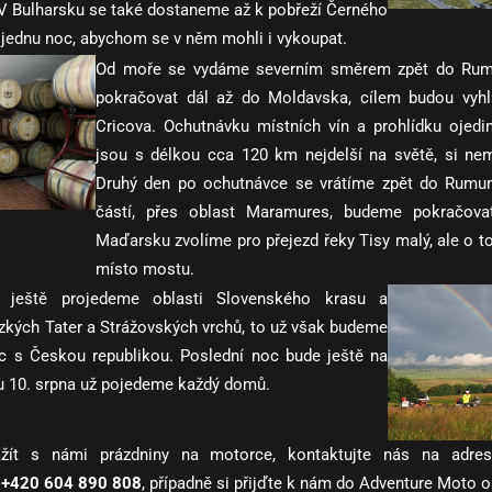
 V Bulharsku se také dostaneme až k pobřeží Černého
 jednu noc, abychom se v něm mohli i vykoupat.
Od moře se vydáme severním směrem zpět do Rum
pokračovat dál až do Moldavska, cílem budou vyhl
Cricova. Ochutnávku místních vín a prohlídku ojedin
jsou s délkou cca 120 km nejdelší na světě, si ne
Druhý den po ochutnávce se vrátíme zpět do Rumun
částí, přes oblast Maramures, budeme pokračov
Maďarsku zvolíme pro přejezd řeky Tisy malý, ale o to 
místo mostu.
 ještě projedeme oblasti Slovenského krasu a
zkých Tater a Strážovských vrchů, to už však budeme
c s Českou republikou. Poslední noc bude ještě na
u 10. srpna už pojedeme každý domů.
žít s námi prázdniny na motorce, kontaktujte nás na adr
.
+420 604 890 808
, případně si přijďte k nám do Adventure Moto o