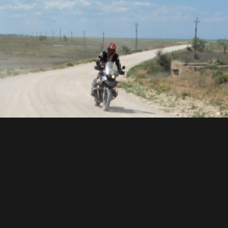
h po celém světě
měřená na motorkáře!