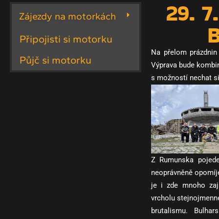
29. 7
Zájezdy na motorkách
B
Připojisti si motorku
Na přelom prázdnin
Půjč si motorku
Výprava bude kombina
s možností nechat si 
Z Rumunska pojedem
neoprávněně opomíje
je i zde mnoho zaj
vrcholu stejnojmenné
brutalismu. Bulh