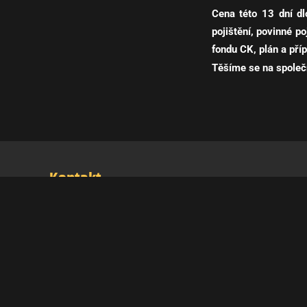
Cena této 13 dní d
pojištění, povinné p
fondu CK, plán a pří
Těšíme se na společ
Kontakt
E-mail: petr@adventure-moto.cz
Telefonní číslo: +420 604 890 808
IČO: 88890872
Adresa: Adventure Moto, Lublaňská 49, Praha 2, 120 