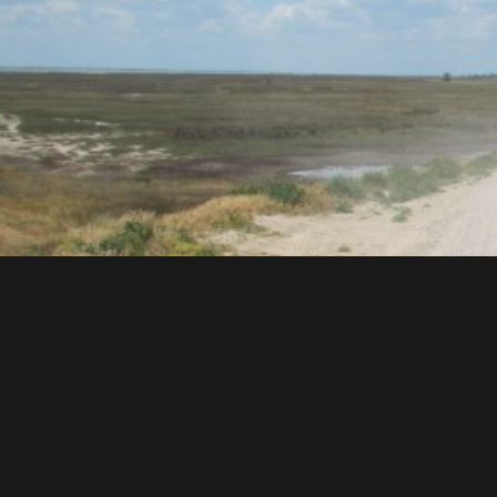
Zájezdy na motorkác
Jsme první cestovní kancelář za