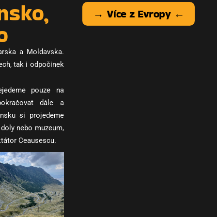
nsko,
→ Více z Evropy ←
o
arska a Moldavska.
ech, tak i odpočinek
řejedeme pouze na
okračovat dále a
sku si projedeme
é doly nebo muzeum,
iktátor Ceausescu.