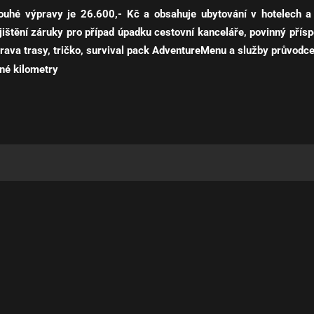
louhé výpravy je 26.600,- Kč a obsahuje ubytování v hotelech a
ojištění záruky pro případ úpadku cestovní kanceláře, povinný pří
prava trasy, tričko, survival pack AdventureMenu a služby průvodce
né kilometry
00