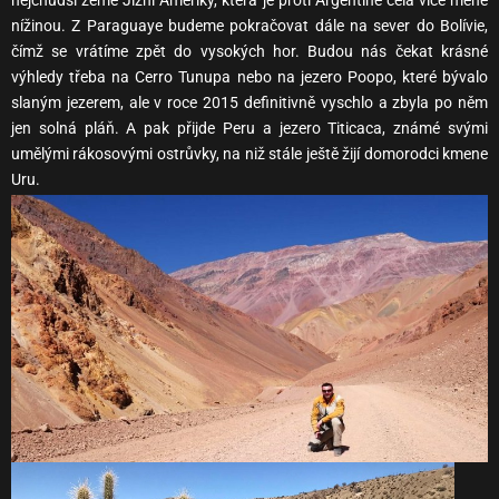
nejchudší země Jižní Ameriky, která je proti Argentině celá více méně
nížinou. Z Paraguaye budeme pokračovat dále na sever do Bolívie,
čímž se vrátíme zpět do vysokých hor. Budou nás čekat krásné
výhledy třeba na Cerro Tunupa nebo na jezero Poopo, které bývalo
slaným jezerem, ale v roce 2015 definitivně vyschlo a zbyla po něm
jen solná pláň. A pak přijde Peru a jezero Titicaca, známé svými
umělými rákosovými ostrůvky, na niž stále ještě žijí domorodci kmene
Uru.