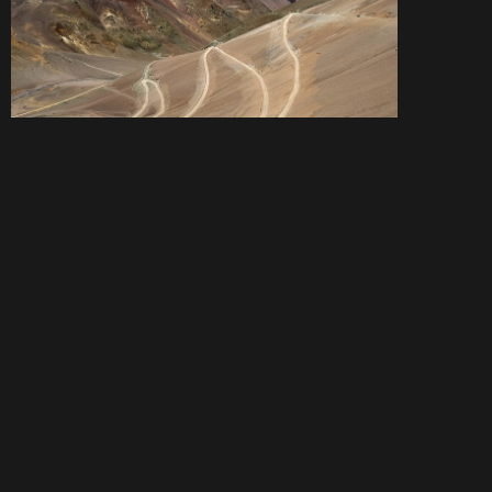
Posledním zajímavým místem bude Mano del Desierto, ruka v poušti,
symbol Atacamy. Závěr cesty bude už jen tranzit po rychlé chilské
silnici podél Tichého oceánu, v pátek 10. 3. předáme motorky v
přístavu San Antoniu a v sobotu odletíme ze Santiaga zpět domů.
Pokud vás láká zažít s námi na druhém konci světa toto
dobrodružství a přivézt si z výpravy fotky a zážitky na které nikdy
nezapomenete, kontaktujte nás na adrese
petr@adventure-
moto.cz
nebo na tel.
+420 604 890 808
, případně si přijďte k nám do
Adventure Moto o výpravě popovídat.
Cena této 30 dní dlouhé výpravy je 69.450,- Kč
a obsahuje
ubytování v hotelech a kempech, cestovní pojištění, povinné pojištění