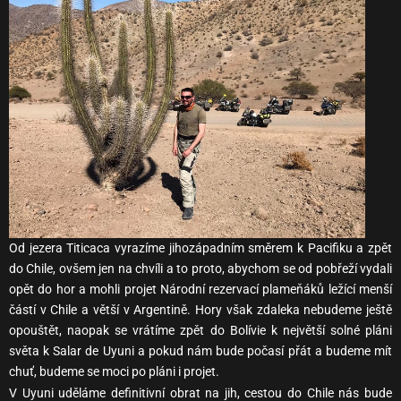
Od jezera Titicaca vyrazíme jihozápadním směrem k Pacifiku a zpět
do Chile, ovšem jen na chvíli a to proto, abychom se od pobřeží vydali
opět do hor a mohli projet Národní rezervací plameňáků ležící menší
částí v Chile a větší v Argentině. Hory však zdaleka nebudeme ještě
opouštět, naopak se vrátíme zpět do Bolívie k největší solné pláni
světa k Salar de Uyuni a pokud nám bude počasí přát a budeme mít
chuť, budeme se moci po pláni i projet.
V Uyuni uděláme definitivní obrat na jih, cestou do Chile nás bude