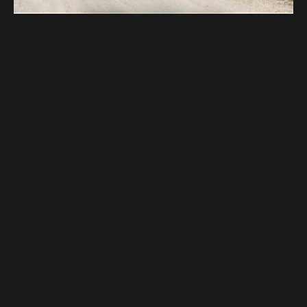
Zájezdy na
motorkách po celém
světě
Jsme první cestovní kancelář zaměřená na
motorkáře!