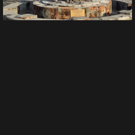
Z Volgogradu se ještě přesuneme na východní břeh Volhy a touto
stepní krajinou pojedeme na sever, čímž se prakticky začneme vracet
domu. Na cestě zpět už nás nebude čekat žádné muzeum, ale přesto
si jistě cestu užijeme.
Spát budeme jak v hotelech, což budou 3/4 nocí, tak i venku ve
stanech, třeba za Volhou ve stepi, kde si užijeme hvězdnou oblohu
nerušenou světelným smogem. Na tuto výpravu je tedy nutné mít s
sebou stan, spacák a karimatku.
Pokud vás tato Adventure Moto výprava zaujala a máte chuť se
zúčastnit, kontaktujte nás na adrese petr@adventure-moto.cz nebo
na tel. +420 604 890 808 nebo přijďte k nám do prodejny si o výpravě
popovídat.
Cena této 15 dní dlouhé výpravy je 20.840,- Kč
a obsahuje
ubytování v hotelech, cestovní pojištění, povinné pojištění záruky pro