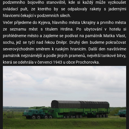
podzemního bojového stanoviště, kde si každý může vyzkoušet
ovládací pult, ze kterého by se odpalovaly rakety s jadernými
hlavicemi čekající v podzemních silech.
Večer přijedeme do Kyjeva, hlavního města Ukrajiny a prvního města
ze seznamu měst s titulem Hrdina. Po ubytování v hotelu si
prohlédneme město a zajdeme se podívat na památník Matka Vlast,
sochu, jež se tyčí nad řekou Dněpr. Druhý den budeme pokračovat
severovýchodním směrem k ruským hranicím. Další den navštívíme
památník nejznámější a podle jiných pramenů, největší tankové bitvy,
která se odehrála v červenci 1943 u obce Prochorovka.