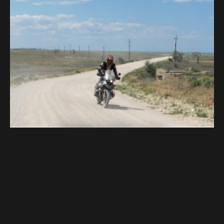
Zájezdy na
motorkách po celém
světě
Jsme první cestovní kancelář zaměřená na
motorkáře!