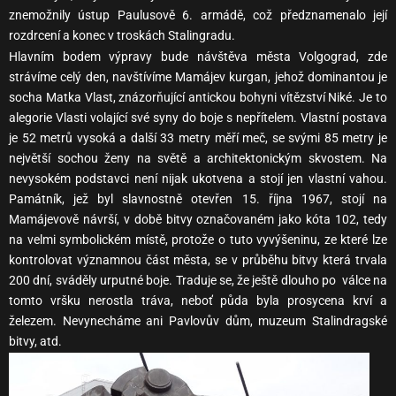
znemožnily ústup Paulusově 6. armádě, což předznamenalo její
rozdrcení a konec v troskách Stalingradu.
Hlavním bodem výpravy bude návštěva města Volgograd, zde
strávíme celý den, navštívíme Mamájev kurgan, jehož dominantou je
socha Matka Vlast, znázorňující antickou bohyni vítězství Niké. Je to
alegorie Vlasti volající své syny do boje s nepřítelem. Vlastní postava
je 52 metrů vysoká a další 33 metry měří meč, se svými 85 metry je
největší sochou ženy na světě a architektonickým skvostem. Na
nevysokém podstavci není nijak ukotvena a stojí jen vlastní vahou.
Památník, jež byl slavnostně otevřen 15. října 1967, stojí na
Mamájevově návrší, v době bitvy označovaném jako kóta 102, tedy
na velmi symbolickém místě, protože o tuto vyvýšeninu, ze které lze
kontrolovat významnou část města, se v průběhu bitvy která trvala
200 dní, sváděly urputné boje. Traduje se, že ještě dlouho po válce na
tomto vršku nerostla tráva, neboť půda byla prosycena krví a
železem. Nevynecháme ani Pavlovův dům, muzeum Stalindragské
bitvy, atd.