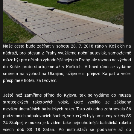
Naše cesta bude začínat v sobotu 28. 7. 2018 ráno v Košicích na
nádraží, pro přesun z Prahy využijeme noční autovlak, samozřejmě
může být pro někoho výhodnější nejet do Prahy, ale rovnou na východ
do Košic, proto startujeme až v Košicích. A hned ráno se vydáme
směrem na východ na Ukrajinu, užijeme si přejezd Karpat a večer
přespíme v hotelu za Lvovem.
Ještě než zamíříme přímo do Kyjeva, tak se vydáme do muzea
strategických raketových vojsk, které vzniklo ze základny
mezikontinentálních balistických raket. Tato základna zahrnovala 86
podzemních odpalovacích šachet, ve kterých byly umístěny rakety SS
24 Skalpel, v muzeu je k vidění také nejmohutnější balistická raketa
všech dob SS 18 Satan. Po instruktáži se podíváme až do