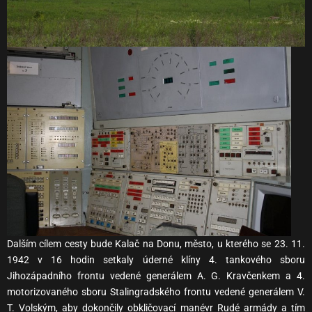
Dalším cílem cesty bude Kalač na Donu, město, u kterého se 23. 11.
1942 v 16 hodin setkaly úderné klíny 4. tankového sboru
Jihozápadního frontu vedené generálem A. G. Kravčenkem a 4.
motorizovaného sboru Stalingradského frontu vedené generálem V.
T. Volským, aby dokončily obkličovací manévr Rudé armády a tím