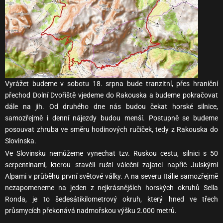
Vyrážet budeme v sobotu 18. srpna bude tranzitní, přes hraniční
přechod Dolní Dvořiště vjedeme do Rakouska a budeme pokračovat
dále na jih. Od druhého dne nás budou čekat horské silnice,
samozřejmě i denní nájezdy budou menší. Postupně se budeme
posouvat zhruba ve směru hodinových ručiček, tedy z Rakouska do
Slovinska.
Ve Slovinsku nemůžeme vynechat tzv. Ruskou cestu, silnici s 50
serpentinami, kterou stavěli ruští váleční zajatci napříč Julskými
Alpami v průběhu první světové války. A na severu Itálie samozřejmě
nezapomeneme na jeden z nejkrásnějších horských okruhů Sella
Ronda, je to šedesátikilometrový okruh, který hned ve třech
průsmycích překonává nadmořskou výšku 2.000 metrů.