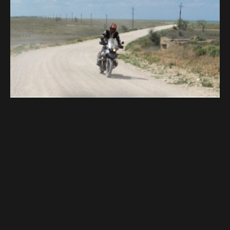
Zájezdy na
motorkách po celém
světě
Jsme první cestovní kancelář zaměřená na
motorkáře!