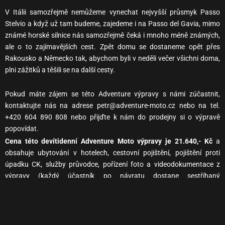
V Itálii samozřejmě nemůžeme vynechat nejvyšší průsmyk Passo
Stelvio a když už tam budeme, zajedeme i na Passo del Gavia, mimo
známé horské silnice nás samozřejmě čeká i mnoho méně známých,
ale o to zajímavějších cest. Zpět domu se dostaneme opět přes
Rakousko a Německo tak, abychom byli v neděli večer všichni doma,
plni zážitků a těšili se na další cesty.
Pokud máte zájem se této Adventure výpravy s námi zúčastnit,
kontaktujte nás na adrese petr@adventure-moto.cz nebo na tel.
+420 604 890 808 nebo přijďte k nám do prodejny si o výpravě
popovídat.
Cena této devítidenní Adventure Moto výpravy je 21.640,- Kč
a
obsahuje ubytování v hotelech, cestovní pojištění, pojištění proti
úpadku CK, služby průvodce, pořízení foto a videodokumentace z
výpravy (každý účastník po návratu dostane sestříhaný
videodokument fotkami) a základní balíček AdventureMenu.
Těšíme se na společné kilometry