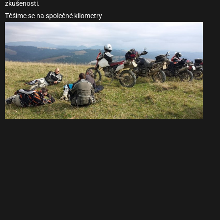
zkušenosti.
Těšíme se na společné kilometry
Pokud máte zájem se této Adventure výpravy s námi zúčastnit,
kontaktujte nás na adrese petr@adventure-moto.cz nebo na tel.
+420 604 890 808 nebo přijďte k nám do prodejny si o výpravě
popovídat.
Cena 11 denní výpravy je 18.740,- Kč
a obsahuje ubytování v
perfektně vybavených kempech, cestovní pojištění, povinné pojištění
záruky pro případ úpadku cestovní kanceláře, mapové podklady,