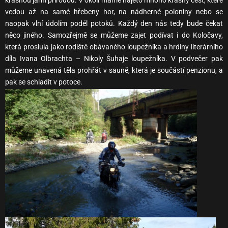
krásnou jarní přírodou. V okolí máme najeto mnoho krásný cest, které
vedou až na samé hřebeny hor, na nádherné poloniny nebo se
naopak vlní údolím podél potoků. Každý den nás tedy bude čekat
něco jiného. Samozřejmě se můžeme zajet podívat i do Koločavy,
která proslula jako rodiště obávaného loupežníka a hrdiny literárního
díla Ivana Olbrachta – Nikoly Šuhaje loupežníka. V podvečer pak
můžeme unavená těla prohřát v sauně, která je součástí penzionu, a
pak se schladit v potoce.