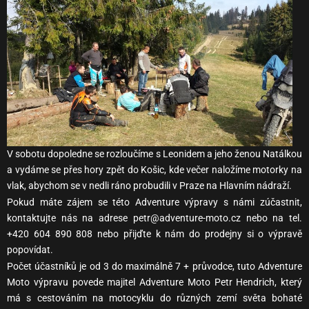
V sobotu dopoledne se rozloučíme s Leonidem a jeho ženou Natálkou
a vydáme se přes hory zpět do Košic, kde večer naložíme motorky na
vlak, abychom se v nedli ráno probudili v Praze na Hlavním nádraží.
Pokud máte zájem se této Adventure výpravy s námi zúčastnit,
kontaktujte nás na adrese petr@adventure-moto.cz nebo na tel.
+420 604 890 808 nebo přijďte k nám do prodejny si o výpravě
popovídat.
Počet účastníků je od 3 do maximálně 7 + průvodce, tuto Adventure
Moto výpravu povede majitel Adventure Moto Petr Hendrich, který
má s cestováním na motocyklu do různých zemí světa bohaté