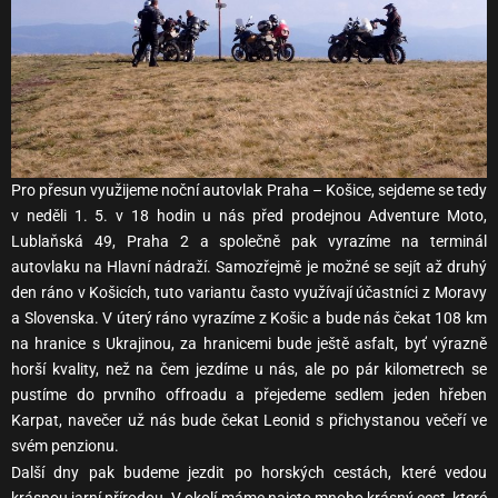
Pro přesun využijeme noční autovlak Praha – Košice, sejdeme se tedy
v neděli 1. 5. v 18 hodin u nás před prodejnou Adventure Moto,
Lublaňská 49, Praha 2 a společně pak vyrazíme na terminál
autovlaku na Hlavní nádraží. Samozřejmě je možné se sejít až druhý
den ráno v Košicích, tuto variantu často využívají účastníci z Moravy
a Slovenska. V úterý ráno vyrazíme z Košic a bude nás čekat 108 km
na hranice s Ukrajinou, za hranicemi bude ještě asfalt, byť výrazně
horší kvality, než na čem jezdíme u nás, ale po pár kilometrech se
pustíme do prvního offroadu a přejedeme sedlem jeden hřeben
Karpat, navečer už nás bude čekat Leonid s přichystanou večeří ve
svém penzionu.
Další dny pak budeme jezdit po horských cestách, které vedou